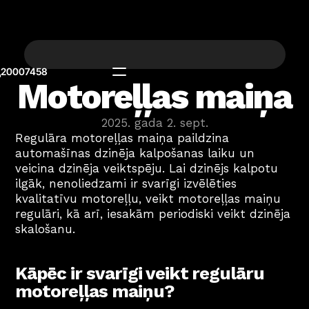
20007458
Motoreļļas maiņa
2025. gada 2. sept.
Regulāra motoreļļas maiņa paildzina 
automašīnas dzinēja kalpošanas laiku un 
veicina dzinēja veiktspēju. Lai dzinējs kalpotu 
ilgāk, nenoliedzami ir svarīgi izvēlēties 
kvalitatīvu motoreļļu, veikt motoreļļas maiņu 
regulāri, kā arī, iesakām periodiski veikt dzinēja 
skalošanu.
Kāpēc ir svarīgi veikt regulāru 
motoreļļas maiņu?