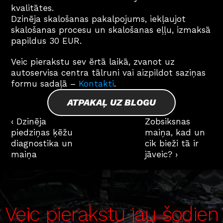
kvalitātes.
Dzinēja skalošanas pakalpojums, iekļaujot 
skalošanas procesu un skalošanas eļļu, izmaksā 
papildus 30 EUR.
Veic pierakstu sev ērtā laikā, zvanot uz 
autoservisa centra tālruni vai aizpildot saziņas 
formu sadaļā – 
Kontakti
.
ATPAKAĻ UZ BLOGU
‹ Dzinēja 
Zobsiksnas 
piedziņas ķēžu 
maiņa, kad un 
diagnostika un 
cik bieži tā ir 
maiņa
jāveic? ›
Veic pierakstu jau šodien