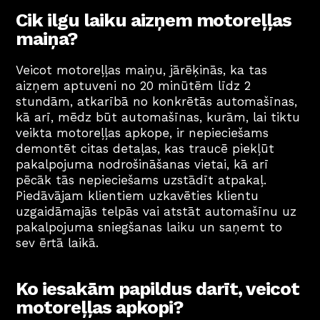
Cik ilgu laiku aizņem motoreļļas 
maiņa?
Veicot motoreļļas maiņu, jārēķinās, ka tas 
aizņem aptuveni no 20 minūtēm līdz 2 
stundām, atkarībā no konkrētās automašīnas, 
kā arī, mēdz būt automašīnas, kurām, lai tiktu 
veikta motoreļļas apkope, ir nepieciešams 
demontēt citas detaļas, kas traucē piekļūt 
pakalpojuma nodrošināšanas vietai, kā arī 
pēcāk tās nepieciešams uzstādīt atpakaļ. 
Piedāvājam klientiem uzkavēties klientu 
uzgaidāmajās telpās vai atstāt automašīnu uz 
pakalpojuma sniegšanas laiku un saņemt to 
sev ērtā laikā.
Ko iesakām papildus darīt, veicot 
motoreļļas apkopi?