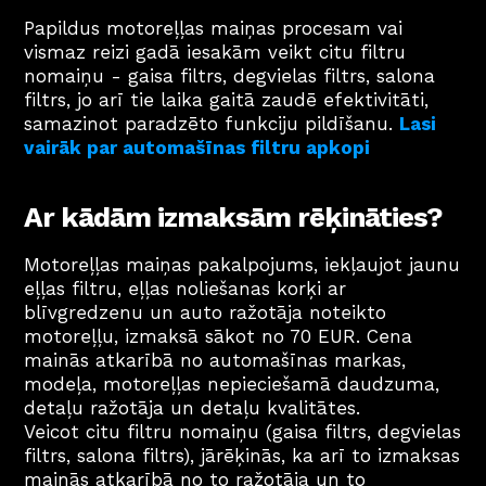
Papildus motoreļļas maiņas procesam vai 
vismaz reizi gadā iesakām veikt citu filtru 
nomaiņu - gaisa filtrs, degvielas filtrs, salona 
filtrs, jo arī tie laika gaitā zaudē efektivitāti, 
samazinot paradzēto funkciju pildīšanu. 
Lasi 
vairāk par automašīnas filtru apkopi
Ar kādām izmaksām rēķināties?
Motoreļļas maiņas pakalpojums, iekļaujot jaunu 
eļļas filtru, eļļas noliešanas korķi ar 
blīvgredzenu un auto ražotāja noteikto 
motoreļļu, izmaksā sākot no 70 EUR. Cena 
mainās atkarībā no automašīnas markas, 
modeļa, motoreļļas nepieciešamā daudzuma, 
detaļu ražotāja un detaļu kvalitātes. 
Veicot citu filtru nomaiņu (gaisa filtrs, degvielas 
filtrs, salona filtrs), jārēķinās, ka arī to izmaksas 
mainās atkarībā no to ražotāja un to 