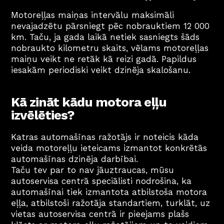
Motoreļļas maiņas intervālu maksimāli 
nevajadzētu pārsniegt pēc nobrauktiem 12 000 
km. Taču, ja gada laikā netiek sasniegts šāds 
nobraukto kilometru skaits, vēlams motoreļļas 
maiņu veikt ne retāk kā reizi gadā. Papildus 
iesakām periodiski veikt dzinēja skalošanu.
Kā zināt kādu motora eļļu 
izvēlēties?
Katras automašīnas ražotājs ir noteicis kāda 
veida motoreļļu ieteicams izmantot konkrētās 
automašīnas dzinēja darbībai. 
Taču tev par to nav jāuztraucas, mūsu 
autoservisa centrā speciālisti nodrošina, ka 
automašīnai tiek izmantota atbilstoša motora 
eļļa, atbilstoši ražotāja standartiem, turklāt, uz 
vietas autoservisa centrā ir pieejams plašs 