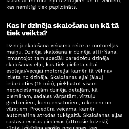
klāsts ar motora eļļu ražotājiem un to veidiem, 
kas nemitīgi tiek papildināts.
Kas ir dzinēja skalošana un kā tā 
tiek veikta?
Dzinēja skalošana veicama reizē ar motoreļļas 
maiņu. Dzinēja skalošana ir dzinēja attīrīšana, 
izmantojot tam speciāli paredzētu dzinēja 
skalošanas eļļu, kas tiek pielieta siltai 
esošajai/vecajai motoreļļai kamēr tā vēl nav 
izlieta no dzinēja. Skalošanas eļļai jāļauj 
iedarboties (15 min), piekļūstot visām 
nepieciešamajām dzinēja detaļām, kā 
piemēram, sadales vārpstām, virzuļu 
gredzeniem, kompensātoriem, rokeriem un 
vārstiem. Procedūra veicama, kamēr 
automašīna atrodas tukšgaitā. Skalošanas eļļas 
sastāvā esošās piedevas (attīrošie līdzekļi) 
rūpīgi izšķīdina esošās nogulsnes, kas 