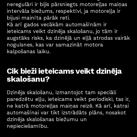
neregulāri ir bijis pārsniegts motoreļļas maiņas 
intervāla biežums, respektīvi, ja motoreļļa ir 
bijusi mainīta pārāk reti.
Kā arī gados vecākām automašīnām ir 
ieteicams veikt dzinēja skalošanu, jo tām ir 
augstāks risks, ka dzinējā un eļļā atrodas vairāk 
nogulsnes, kas var samazināt motora 
kalpošanas laiku.
Cik bieži ieteicams veikt dzinēja 
skalošanu?
Dzinēja skalošanu, izmantojot tam speciāli 
paredzētu eļļu, ieteicams veikt periodiski, tas ir, 
ne katrā motoreļļas maiņas reizē. Kā arī, katrai 
automašīnai var tikt izstrādāts plāns, nosakot 
dzinēja skalošanas biežumu un 
nepieciešamību. 