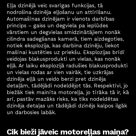
Eļļa dzinējā veic svarīgas funkcijas, tā 
nodrošina dzinēja eļļošanu un attīrīšanu. 
Automašīnas dzinējam ir vienots darbības 
princips – gaiss un degviela pa ieplūdes 
vārstiem un degvielas smidzinātājiem nonāk 
cilindra sadegšanas kamerā, tiem aizdegoties, 
notiek eksplozija, kas darbina dzinēju, liekot 
mašīnai kustēties uz priekšu. Eksplozijas brīdī 
veidojas blakusprodukti un vielas, kas nonāk 
eļļā. Ar laiku eksplozijā radušies blakusprodukti 
un vielas rodas ar vien vairāk, tie uzkrājas 
dzinēja eļļā un veido berzi pret dzinēja 
detaļām, tādējādi nodeldējot tās. Respektīvi, jo 
biežāk tiek mainīta motoreļļa, jo tīrāka tā ir, kā 
arī, pastāv mazāks risks, ka tiks nodeldētas 
dzinēja detaļas un tādējādi dzinējs kalpos ilgāk 
un darbosies labāk.
Cik bieži jāveic motoreļļas maiņa?