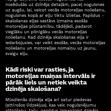
nosēdušās uz dzinēja detaļām, paceļ nogulsnes 
uz augšu, lai, veicot vecās motoreļļas noliešanu, 
nogulsnes kopā ar eļļu tiktu izlietas. Papildus - 
skalošanas eļļas sastāvs izmaina esošās 
motoreļļas plūstamību, tādējādi, padarot 
vieglāku un pilnīgāku vecās motoreļļas 
noliešanu. Kad dzinēja skalošanas eļļa ir 
iedarbojusies, var veikt esošās, vecās motoreļļas 
noliešanu un motoreļļas nomaiņu uz jaunu, 
svaigu eļļu.
Kādi riski var rasties, ja 
motoreļļas maiņas intervāls ir 
pārāk liels un netiek veikta 
dzinēja skalošana?
Mūsdienās dzinēja eļļa arī satur piedevas 
(attīrošos līdzekļus), kas veic nogulsnējumu 
attīrīšanu, taču, papildus izmantojot dzinēja 