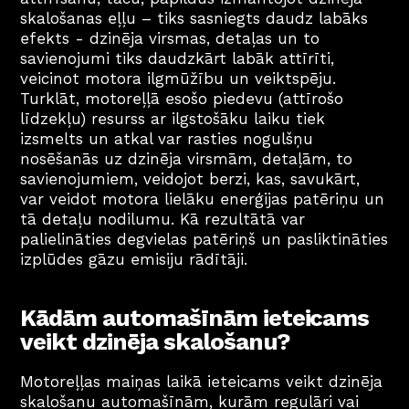
skalošanas eļļu – tiks sasniegts daudz labāks 
efekts - dzinēja virsmas, detaļas un to 
savienojumi tiks daudzkārt labāk attīrīti, 
veicinot motora ilgmūžību un veiktspēju. 
Turklāt, motoreļļā esošo piedevu (attīrošo 
līdzekļu) resurss ar ilgstošāku laiku tiek 
izsmelts un atkal var rasties nogulšņu 
nosēšanās uz dzinēja virsmām, detaļām, to 
savienojumiem, veidojot berzi, kas, savukārt, 
var veidot motora lielāku enerģijas patēriņu un 
tā detaļu nodilumu. Kā rezultātā var 
palielināties degvielas patēriņš un pasliktināties 
izplūdes gāzu emisiju rādītāji.
Kādām automašīnām ieteicams 
veikt dzinēja skalošanu?
Motoreļļas maiņas laikā ieteicams veikt dzinēja 
skalošanu automašīnām, kurām regulāri vai 