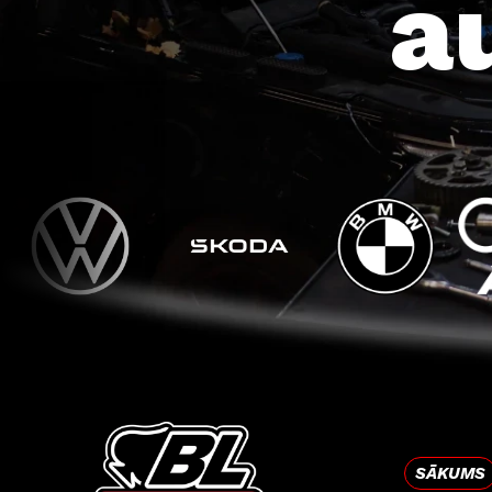
a
SĀKUMS