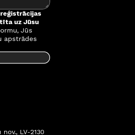
eģistrācijas 
īta uz Jūsu 
ormu, Jūs 
u apstrādes 
 nov., LV-2130