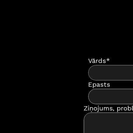
Vārds*
Epasts
Ziņojums, prob