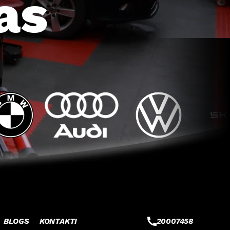
as
BLOGS
KONTAKTI
20007458