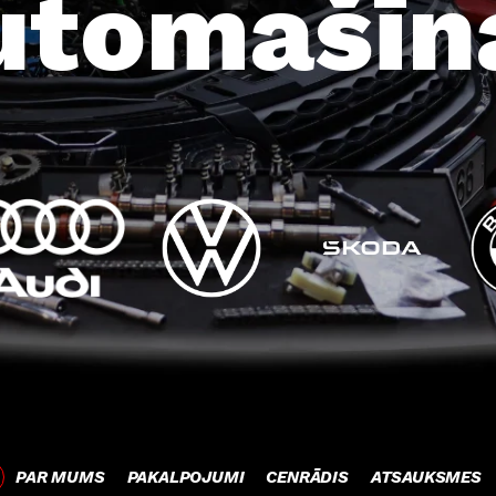
utomašīn
PAR MUMS
PAKALPOJUMI
CENRĀDIS
ATSAUKSMES