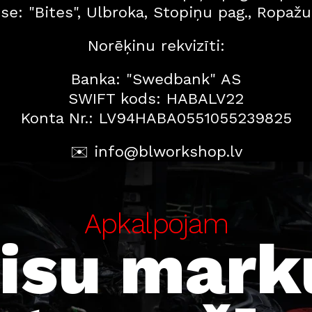
se: "Bites", Ulbroka, Stopiņu pag., Ropažu
Norēķinu rekvizīti:
Banka: "Swedbank" AS
SWIFT kods: HABALV22
Konta Nr.: LV94HABA0551055239825
✉️ 
info@blworkshop.lv
Apkalpojam
isu marku