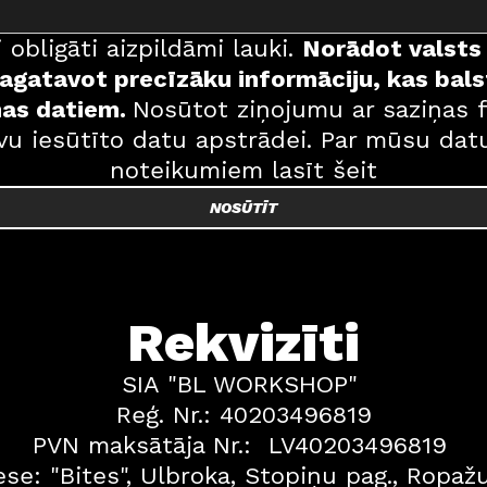
 obligāti aizpildāmi lauki. 
Norādot valsts r
sagatavot precīzāku informāciju, kas balst
as datiem. 
Nosūtot ziņojumu ar saziņas f
avu iesūtīto datu apstrādei. Par mūsu dat
noteikumiem lasīt šeit
NOSŪTĪT
Rekvizīti
SIA "BL WORKSHOP" 
Reģ. Nr.: 40203496819
PVN maksātāja Nr.:  LV40203496819 
ese: "Bites", Ulbroka, Stopiņu pag., Ropažu