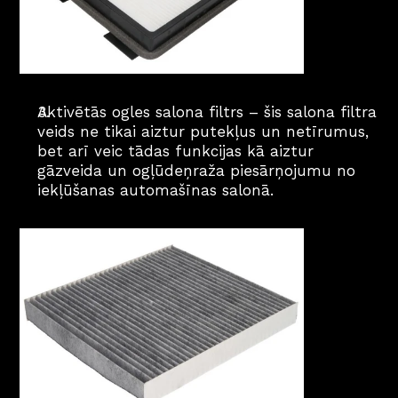
Aktivētās ogles salona filtrs – šis salona filtra 
veids ne tikai aiztur putekļus un netīrumus, 
bet arī veic tādas funkcijas kā aiztur 
gāzveida un ogļūdeņraža piesārņojumu no 
iekļūšanas automašīnas salonā.