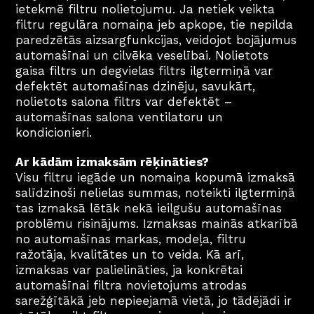
ietekmē filtru nolietojumu. Ja netiek veikta 
filtru regulāra nomaiņa jeb apkope, tie nepilda 
paredzētās aizsargfunkcijas, veidojot bojājumus 
automašīnai un cilvēka veselībai. Nolietots 
gaisa filtrs un degvielas filtrs ilgtermiņā var 
defektēt automašīnas dzinēju, savukārt, 
nolietots salona filtrs var defektēt – 
automašīnas salona ventilatoru un 
kondicionieri.
Ar kādām izmaksām rēķināties?
Visu filtru iegāde un nomaiņa kopumā izmaksā 
salīdzinoši nelielas summas, noteikti ilgtermiņā 
tas izmaksā lētāk nekā ieilgušu automašīnas 
problēmu risinājums. Izmaksas mainās atkarībā 
no automašīnas markas, modeļa, filtru 
ražotāja, kvalitātes un to veida. Kā arī, 
izmaksas var palielināties, ja konkrētai 
automašīnai filtra novietojums atrodas 
sarežģītākā jeb nepieejamā vietā, jo tādējādi ir 