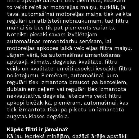
filtru apkope dažkārt tiek piemirsta, iesakām 
to veikt reizē ar motoreļļas maiņu, turklāt, ja 
tavai automašīnai motoreļļas maiņa tiek veikta 
regulāri un atbilstoši nobraukumam, tad filtru 
maiņai šis būs tik pat piemērots variants. 
Noteikti piesaki savam izvēlētajam 
automašīnas remontdarbu servisam, lai 
motoreļļas apkopes laikā veic eļļas filtra maiņu.
Jāņem vērā, ka automašīnas izmantošanas 
apstākļi, klimats, degvielas kvalitāte, filtru 
veids un kvalitāte, un citi aspekti iespaido filtru 
nolietojumu. Piemēram, automašīnai, kura 
regulāri tiek izmantota braucot pa bezceļiem, 
dubļainiem ceļiem vai regulāri tiek izmantota 
nekvalitatīva degviela, ieteicams veikt filtru 
apkopi biežāk kā, piemēram, automašīnai, kas 
tiek izmantota tikai pa pilsētu un izmantota 
augstas klases degviela.
Kāpēc filtri ir jāmaina?
Kā jau iepriekš minējām, dažādi ārējie apstākļi 