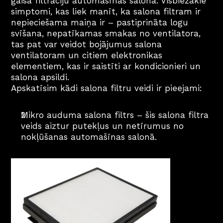
gaisa filtrāciju automašīnas salonā. Visbiežākie 
simptomi, kas liek manīt, ka salona filtram ir 
nepieciešama maiņa ir – pastiprināta logu 
svīšana, nepatīkamas smakas no ventilatora, 
tas pat var veidot bojājumus salona 
ventilatoram un citiem elektronikas 
elementiem, kas ir saistīti ar kondicionieri un 
salona apsildi.
Apskatīsim kādi salona filtru veidi ir pieejami:
Mikro auduma salona filtrs – šis salona filtra 
veids aiztur putekļus un netīrumus no 
nokļūšanas automašīnas salonā.