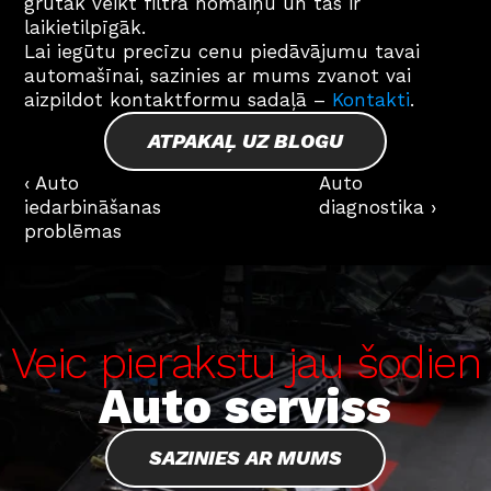
grūtāk veikt filtra nomaiņu un tas ir 
laikietilpīgāk.
Lai iegūtu precīzu cenu piedāvājumu tavai 
automašīnai, sazinies ar mums zvanot vai 
aizpildot kontaktformu sadaļā – 
Kontakti
.
ATPAKAĻ UZ BLOGU
‹ Auto 
Auto 
iedarbināšanas 
diagnostika ›
problēmas
Veic pierakstu jau šodien
Auto serviss
SAZINIES AR MUMS