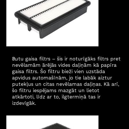
Putu gaisa filtrs – šis ir noturīgāks filtrs pret 
nevēlamām ārējās vides daļiņām kā papīra 
gaisa filtrs. Šo filtru bieži vien uzstāda 
apvidus automašīnām, jo tie labāk aiztur 
putekļus un citas nevēlamas daļiņas. Kā arī, 
šo filtru iespējams mazgāt un lietot 
atkārtoti, līdz ar to, ilgtermiņā tas ir 
izdevīgāk.