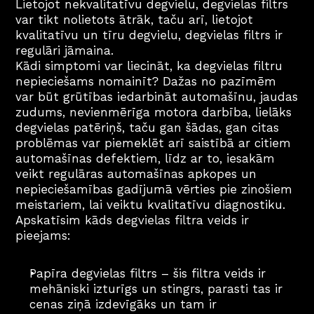
Lietojot nekvalitatīvu degvielu, degvielas filtrs 
var tikt nolietots ātrāk, taču arī, lietojot 
kvalitatīvu un tīru degvielu, degvielas filtrs ir 
regulāri jāmaina.
Kādi simptomi var liecināt, ka degvielas filtru 
nepieciešams nomainīt? Dažas no pazīmēm 
var būt grūtības iedarbināt automašīnu, jaudas 
zudums, nevienmērīga motora darbība, lielāks 
degvielas patēriņš, taču gan šādas, gan citas 
problēmas var piemeklēt arī saistībā ar citiem 
automašīnas defektiem, līdz ar to, iesakām 
veikt regulāras automašīnas apkopes un 
nepieciešamības gadījumā vērties pie zinošiem 
meistariem, lai veiktu kvalitatīvu diagnostiku.
Apskatīsim kāds degvielas filtra veids ir 
pieejams:
Papīra degvielas filtrs – šis filtra veids ir 
mehāniski izturīgs un stingrs, parasti tas ir 
cenas ziņā izdevīgāks un tam ir 