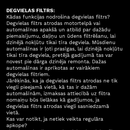
DEGVIELAS FILTRS:
Kādas funkcijas nodrošina degvielas filtrs?
Degvielas filtrs atrodas motortelpā vai 
automašīnas apakšā un atbild par dažādu 
piemaisījumu, daļiņu un ūdens filtrēšanu, lai 
dzinējā nokļūtu tikai tīra degviela. Mūsdienu 
automašīnas ir ļoti prasīgas, lai dzinējā nokļūtu 
tikai tīra degviela, pretējā gadījumā tas var 
novest pie dārga dzinēja remonta. Dažas 
automašīnas ir aprīkotas ar vairākiem 
degvielas filtriem.
Jārēķinās, ka ja degvielas filtrs atrodas ne tik 
viegli pieejamā vietā, kā tas ir dažām 
automašīnām, izmaksas attiecībā uz filtra 
nomaiņu būs lielākas kā gadījumos, ja 
degvielas filtrs atrodas viegli sasniedzamā 
vietā.
Kas var notikt, ja netiek veikta regulāra 
apkope?