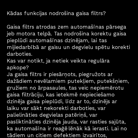
Kādas funkcijas nodrošina gaisa filtrs?
Gaisa filtrs atrodas zem automašīnas pārsega 
jeb motora telpā. Tas nodrošina korektu gaisa 
pieplūdi automašīnas dzinējam, lai tas 
mijiedarbībā ar gaisu un degvielu spētu korekti 
darboties.
Kas var notikt, ja netiek veikta regulāra 
apkope?
Ja gaisa filtrs ir piesārņots, piegružots ar 
dažādiem nevēlamiem putekļiem, putekšņiem, 
gružiem no ārpasaules, tas veic nepiemērotu 
gaisa filtrāciju, kas ietekmē nepieciešamo 
dzinēja gaisa pieplūdi, līdz ar to, dzinējs ar 
laiku var sākt nekorekti darboties, var 
palielināties degvielas patēriņš, var 
pasliktināties dzinēja jauda, var rasties sajūta, 
ka automašīna ir reaģē lēnāk kā ierasti. Lai no 
tādiem un citiem defektiem izvairītos, 