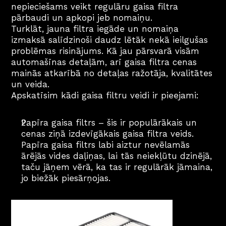
nepieciešams veikt regulāru gaisa filtra 
pārbaudi un apkopi jeb nomaiņu.
Turklāt, jauna filtra iegāde un nomaiņa 
izmaksā salīdzinoši daudz lētāk nekā ieilgušas 
problēmas risinājums. Kā jau pārsvarā visām 
automašīnas detaļām, arī gaisa filtra cenas 
mainās atkarībā no detaļas ražotāja, kvalitātes 
un veida.
Apskatīsim kādi gaisa filtru veidi ir pieejami:
Papīra gaisa filtrs – šis ir populārākais un 
cenas ziņā izdevīgākais gaisa filtra veids. 
Papīra gaisa filtrs labi aiztur nevēlamās 
ārējās vides daļiņas, lai tās neiekļūtu dzinējā, 
taču jāņem vērā, ka tas ir regulārāk jāmaina, 
jo biežāk piesārņojas.