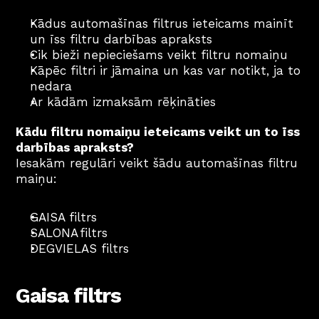
Kādus automašīnas filtrus ieteicams mainīt 
un īss filtru darbības apraksts
Cik bieži nepieciešams veikt filtru nomaiņu
Kāpēc filtri ir jāmaina un kas var notikt, ja to 
nedara
Ar kādām izmaksām rēķināties
Kādu filtru nomaiņu ieteicams veikt un to īss 
darbības apraksts?
Iesakām regulāri veikt šādu automašīnas filtru 
maiņu:
GAISA filtrs
SALONA filtrs
DEGVIELAS filtrs
Gaisa filtrs