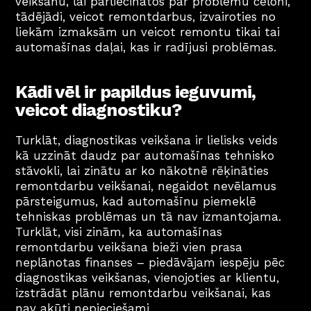
veikšanu, lai pārliecinātos par problēmu cēloni, 
tādējādi, veicot remontdarbus, izvairoties no 
liekām izmaksām un veicot remontu tikai tai 
automašīnas daļai, kas ir radījusi problēmas.
Kādi vēl ir papildus ieguvumi, 
veicot diagnostiku? 
Turklāt, diagnostikas veikšana ir lielisks veids 
kā uzzināt daudz par automašīnas tehnisko 
stāvokli, lai zinātu ar ko nākotnē rēķināties 
remontdarbu veikšanai, negaidot nevēlamus 
pārsteigumus, kad automašīnu piemeklē 
tehniskas problēmas un tā nav izmantojama. 
Turklāt, visi zinām, ka automašīnas 
remontdarbu veikšana bieži vien prasa 
neplānotas finanses – piedāvājam iespēju pēc 
diagnostikas veikšanas, vienojoties ar klientu, 
izstrādāt plānu remontdarbu veikšanai, kas 
nav akūti nepieciešami.