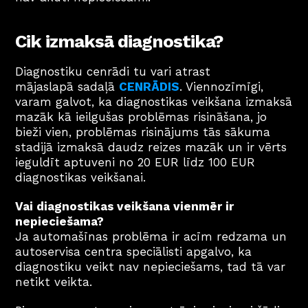
Cik izmaksā diagnostika?
Diagnostiku cenrādi tu vari atrast 
mājaslapā sadaļā 
CENRĀDIS
. Viennozīmīgi, 
varam galvot, ka diagnostikas veikšana izmaksā 
mazāk kā ieilgušas problēmas risināšana, jo 
bieži vien, problēmas risinājums tās sākuma 
stadijā izmaksā daudz reizes mazāk un ir vērts 
ieguldīt aptuveni no 20 EUR līdz 100 EUR 
diagnostikas veikšanai.
Vai diagnostikas veikšana vienmēr ir 
nepieciešama?
Ja automašīnas problēma ir acīm redzama un 
autoservisa centra speciālisti apgalvo, ka 
diagnostiku veikt nav nepieciešams, tad tā var 
netikt veikta. 