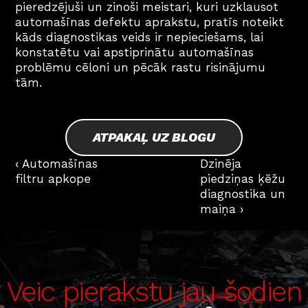
pieredzējuši un zinoši meistari, kuri uzklausot 
automašīnas defektu aprakstu, pratīs noteikt 
kāds diagnostikas veids ir nepieciešams, lai 
konstatētu vai apstiprinātu automašīnas 
problēmu cēloni un pēcāk rastu risinājumu 
tām.
ATPAKAĻ UZ BLOGU
‹ Automašīnas 
Dzinēja 
filtru apkope
piedziņas ķēžu 
diagnostika un 
maiņa ›
Veic pierakstu jau šodien