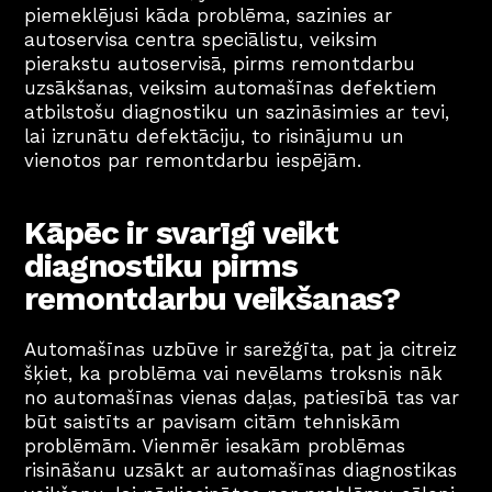
piemeklējusi kāda problēma, sazinies ar 
autoservisa centra speciālistu, veiksim 
pierakstu autoservisā, pirms remontdarbu 
uzsākšanas, veiksim automašīnas defektiem 
atbilstošu diagnostiku un sazināsimies ar tevi, 
lai izrunātu defektāciju, to risinājumu un  
vienotos par remontdarbu iespējām.
Kāpēc ir svarīgi veikt 
diagnostiku pirms 
remontdarbu veikšanas?
Automašīnas uzbūve ir sarežģīta, pat ja citreiz 
šķiet, ka problēma vai nevēlams troksnis nāk 
no automašīnas vienas daļas, patiesībā tas var 
būt saistīts ar pavisam citām tehniskām 
problēmām. Vienmēr iesakām problēmas 
risināšanu uzsākt ar automašīnas diagnostikas 