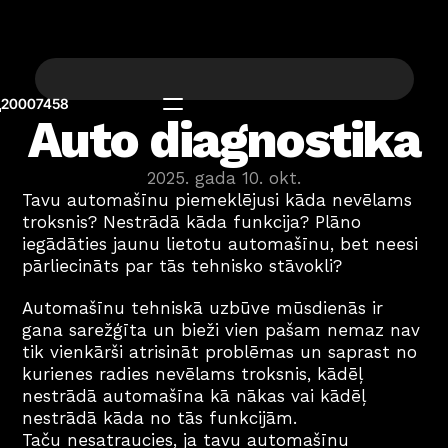
20007458
Auto diagnostika
2025. gada 10. okt.
Tavu automašīnu piemeklējusi kāda nevēlams 
troksnis? Nestrādā kāda funkcija? Plāno 
iegādāties jaunu lietotu automašīnu, bet neesi 
pārliecināts par tās tehnisko stāvokli?  
Automašīnu tehniskā uzbūve mūsdienās ir 
gana sarežģīta un bieži vien pašam nemaz nav 
tik vienkārši atrisināt problēmas un saprast no 
kurienes radies nevēlams troksnis, kādēļ 
nestrādā automašīna kā nākas vai kādēļ 
nestrādā kāda no tās funkcijām. 
Taču nesatraucies, ja tavu automašīnu 